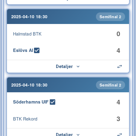
2025-04-10 18:30
Semifinal 2
0
Halmstad BTK
4
Eslövs AI
Detaljer
2025-04-10 18:30
Semifinal 2
4
Söderhamns UIF
3
BTK Rekord
Detaljer