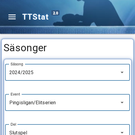
2.0
TTStat
Säsonger
Säsong
2024/2025
Event
Pingisligan/Elitserien
Del
Slutspel