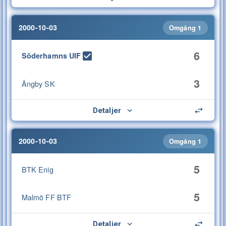
2000-10-03
Omgång 1
6
Söderhamns UIF
3
Ängby SK
Detaljer
2000-10-03
Omgång 1
5
BTK Enig
5
Malmö FF BTF
Detaljer