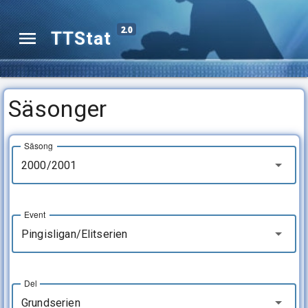
2.0
TTStat
Säsonger
Säsong
2000/2001
Event
Pingisligan/Elitserien
Del
Grundserien