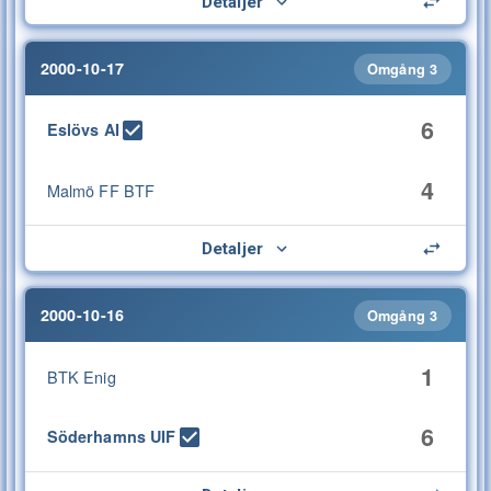
Detaljer
2000-10-17
Omgång 3
6
Eslövs AI
4
Malmö FF BTF
Detaljer
2000-10-16
Omgång 3
1
BTK Enig
6
Söderhamns UIF