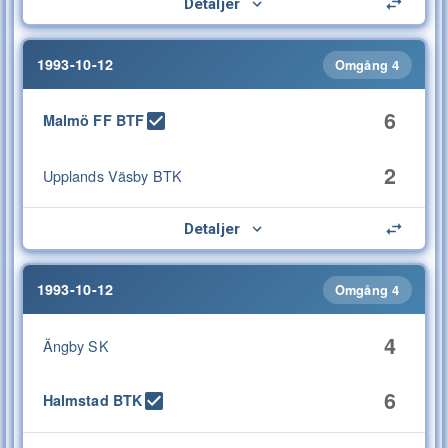
Detaljer
1993-10-12
Omgång 4
6
Malmö FF BTF
2
Upplands Väsby BTK
Detaljer
1993-10-12
Omgång 4
4
Ängby SK
6
Halmstad BTK