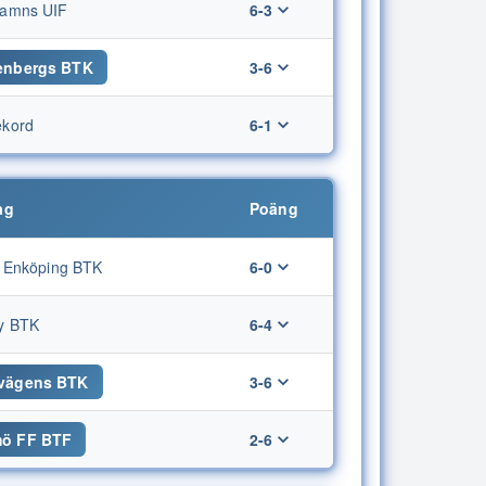
amns UIF
6-3
enbergs BTK
3-6
kord
6-1
ag
Poäng
s Enköping BTK
6-0
y BTK
6-4
vägens BTK
3-6
ö FF BTF
2-6