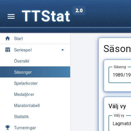
TTStat
2.0
Start
Säson
Seriespel
Översikt
Säsong
Säsonger
1989/19
Spelarkvoter
Medaljörer
Maratontabell
Välj vy
Välj vy
Statistik
Lagmatc
Turneringar