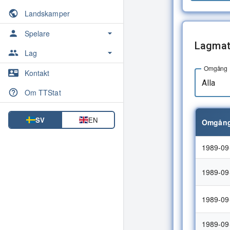
Landskamper
Spelare
Lagmat
Spelare
Lag
Omgång
Lag
Inbördes möten
Kontakt
Alla
Inbördes möten
Om TTStat
SV
EN
Omgång
1989-09
1989-09
1989-09
1989-09