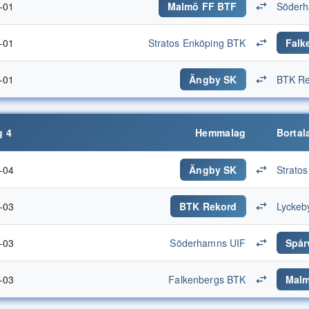
-01
Malmö FF BTF
Söderh
-01
Stratos Enköping BTK
Falk
-01
Ängby SK
BTK Re
 4
Hemmalag
Bortal
-04
Ängby SK
Strato
-03
BTK Rekord
Lyckeb
-03
Söderhamns UIF
Spår
-03
Falkenbergs BTK
Malm