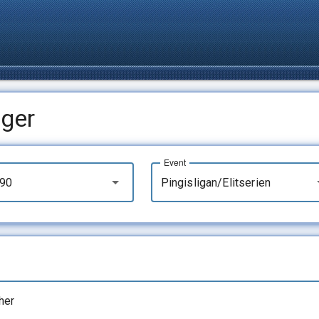
ger
Event
90
Pingisligan/Elitserien
her