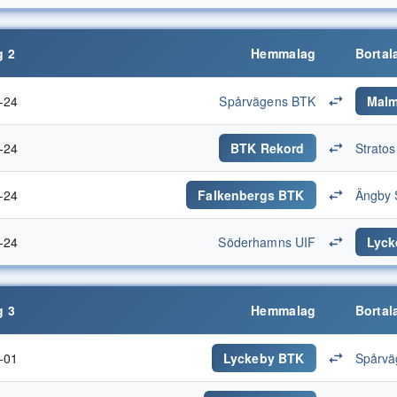
 2
Hemmalag
Bortal
-24
Spårvägens BTK
Malm
-24
BTK Rekord
Strato
-24
Falkenbergs BTK
Ängby 
-24
Söderhamns UIF
Lyck
 3
Hemmalag
Bortal
-01
Lyckeby BTK
Spårvä