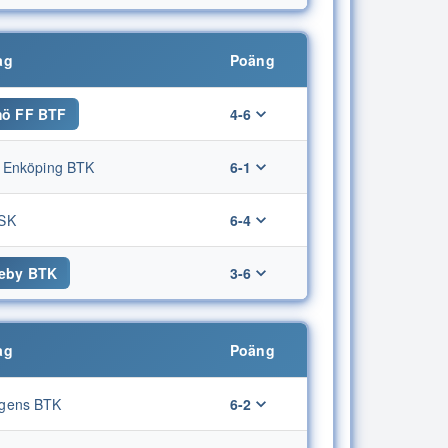
ag
Poäng
ö FF BTF
4-6
s Enköping BTK
6-1
SK
6-4
eby BTK
3-6
ag
Poäng
gens BTK
6-2