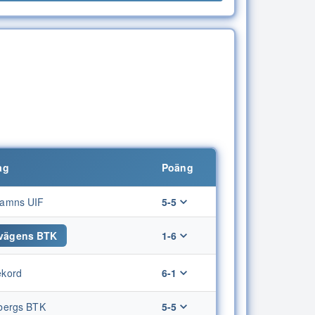
ag
Poäng
amns UIF
5-5
vägens BTK
1-6
kord
6-1
bergs BTK
5-5