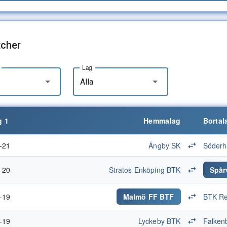
cher
Lag
Alla
 1
Hemmalag
Bortal
-21
Ängby SK
Söderh
-20
Stratos Enköping BTK
Spår
-19
Malmö FF BTF
BTK Re
-19
Lyckeby BTK
Falken